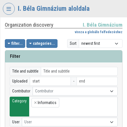
Skip header
Skip menu
Skip content
I. Béla Gimnázium aloldala
Organization discovery
I. Béla Gimnázium
VIDEO
TORIUM
vissza a globális felfedezéshez
I.
filter...
categories...
Sort
BÉLA
GIMNÁZIUM
Filter
Organization home
Title and subtitle
Log In
Uploaded
-
Organization discovery
Contributor
Contributor
Category
Categories
Informatics
×
Organization playlists
User
User
Organizations