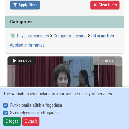
Apply filters
Clear filters
Contributors
Categories
Physical sciences
Computer science
Informatics
Applied informatics
00:48:21
I. BÉLA
GIMNÁZIUM
The website uses cookies to improve the quality of services.
Funkcionális sütik elfogadása
Személyes sütik elfogadása
Elfogad
Elutasít
13. Neumann Nemzetközi Tehetségkutató