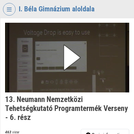
Skip header
Skip menu
Skip content
I. Béla Gimnázium aloldala
VIDEO
TORIUM
I.
BÉLA
GIMNÁZIUM
Organization home
Log In
Organization discovery
13. Neumann Nemzetközi
Tehetségkutató Programtermék Verseny
Categories
- 6. rész
Organization playlists
463
view
Organizations