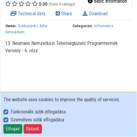
Basic information
0.00
(from 0 ratings)
Contributors
Technical data
Share
Download
Owner:
Szekszárdi I. Béla
Categories:
Informatics
Gimnázium
13. Neumann Nemzetközi Tehetségkutató Programtermék
Verseny - 6. rész
The website uses cookies to improve the quality of services.
Funkcionális sütik elfogadása
Személyes sütik elfogadása
User Policy
Adatkezelési tájékoztató (en)
Elfogad
Elutasít
Cookie Policy