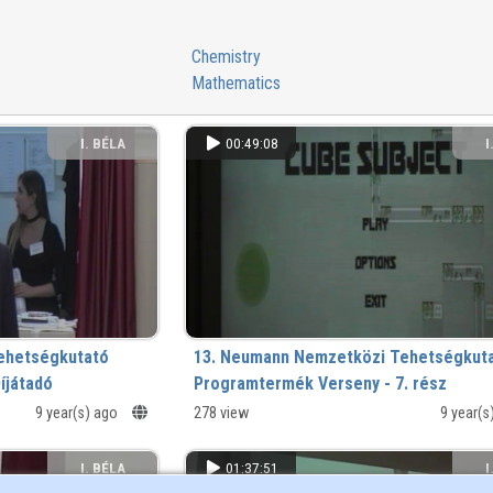
Chemistry
Mathematics
I. BÉLA
00:49:08
I
GIMNÁZIUM
GI
ehetségkutató
13. Neumann Nemzetközi Tehetségkut
íjátadó
Programtermék Verseny - 7. rész
9 year(s) ago
278 view
9 year(
I. BÉLA
01:37:51
I