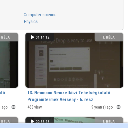
Computer science
Physics
. BÉLA
01:14:12
I. BÉLA
MNÁZIUM
GIMNÁZIUM
ató
13. Neumann Nemzetközi Tehetségkutató
Programtermék Verseny - 6. rész
s) ago
463 view
9 year(s) ago
. BÉLA
00:33:58
I. BÉLA