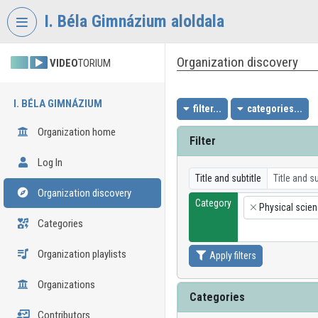
Skip header
Skip menu
Skip content
I. Béla Gimnázium aloldala
Organization discovery
VIDEO
TORIUM
I. BÉLA GIMNÁZIUM
filter...
categories...
Organization home
Filter
Log In
Title and subtitle
Organization discovery
Category
Physical scie
×
Categories
Organization playlists
Apply filters
Organizations
Categories
Contributors