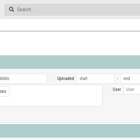
Uploaded
-
User
User
nces