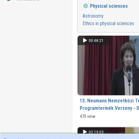
Physical sciences
Astronomy
Ethics in physical sciences
00:48:21
13. Neumann Nemzetközi T
Programtermék Verseny - D
470 view
02:19:03