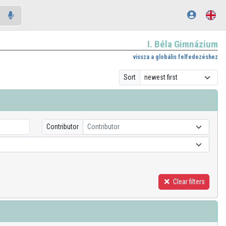
I. Béla Gimnázium
vissza a globális felfedezéshez
Sort
Contributor
Contributor
Clear filters