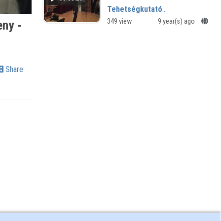
Tehetségkutató
Programtermék Verseny -
349 view
9 year(s) ago
ny -
Megnyitó
Share