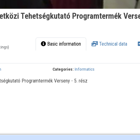
tközi Tehetségkutató Programtermék Verse
Basic information
Technical data
tings)
m
Categories:
Informatics
ségkutató Programtermék Verseny - 5. rész