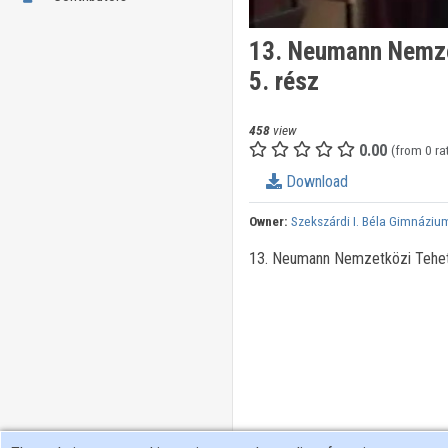
13. Neumann Nemze
5. rész
458
view
0.00
(from 0 ra
Download
Owner:
Szekszárdi I. Béla Gimnáziu
13. Neumann Nemzetközi Tehet