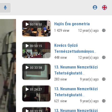
Hajós Éva geometria
00:18:50
1 429 view
12 year(s) ago
Kovács Győző
00:53:15
Természettudományos
Diáklaborának ünnepélyes
448 view
12 year(s) ago
szalagátvágással
13. Neumann Nemzetközi
00:33:58
egybekötött átadása
Tehetségkutató
Programtermék Verseny - 3.
283 view
9 year(s) ago
rész
13. Neumann Nemzetközi
01:24:27
Tehetségkutató
Programtermék Verseny - 2.
621 view
9 year(s) ago
rész
13. Neumann Nemzetközi
00:33:29