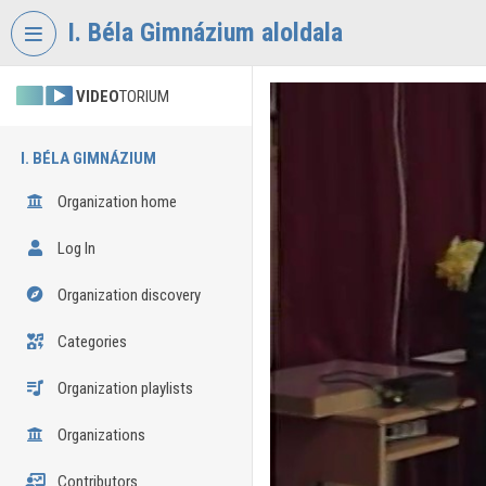
Skip header
Skip menu
Skip content
I. Béla Gimnázium aloldala
VIDEO
TORIUM
I. BÉLA GIMNÁZIUM
Organization home
Log In
Organization discovery
Categories
Organization playlists
Organizations
Contributors