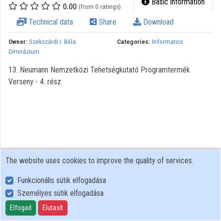
Basic information
0.00
(from 0 ratings)
Contributors
Technical data
Share
Download
Owner:
Szekszárdi I. Béla
Categories:
Informatics
Gimnázium
13. Neumann Nemzetközi Tehetségkutató Programtermék
Verseny - 4. rész
The website uses cookies to improve the quality of services.
Funkcionális sütik elfogadása
Személyes sütik elfogadása
User Policy
Adatkezelési tájékoztató (en)
Elfogad
Elutasít
Cookie Policy