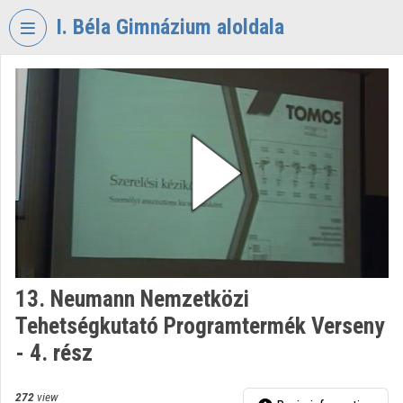
Skip header
Skip menu
Skip content
I. Béla Gimnázium aloldala
VIDEO
TORIUM
I.
BÉLA
GIMNÁZIUM
Organization home
Log In
Organization discovery
13. Neumann Nemzetközi
Tehetségkutató Programtermék Verseny
Categories
- 4. rész
Organization playlists
272
view
Organizations