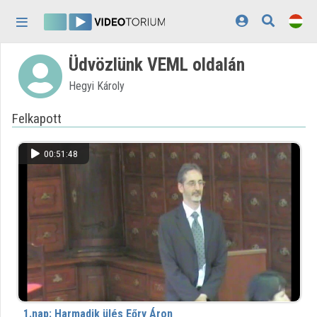
Fejléc kihagyása
Menü kihagyása
Tartalom kihagyása
Üdvözlünk VEML oldalán
Kezdőlap
Hegyi Károly
Bejelentkezés
Felkapott
Felfedezés
Kategóriák
00:51:48
Lejátszási listák
Intézmények
Közreműködők
Megjelenés:
világos
1.nap: Harmadik ülés Eőry Áron