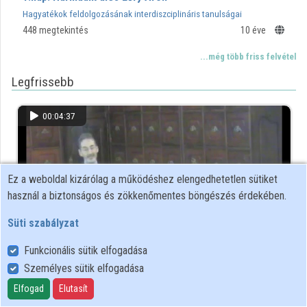
Hagyatékok feldolgozásának interdiszciplináris tanulságai
448 megtekintés
10 éve
...még több friss felvétel
Legfrissebb
00:04:37
Ez a weboldal kizárólag a működéshez elengedhetetlen sütiket
használ a biztonságos és zökkenőmentes böngészés érdekében.
Süti szabályzat
Funkcionális sütik elfogadása
Személyes sütik elfogadása
2.nap: Hatodik ülés Záró Boross István
Hagyatékok feldolgozásának interdiszciplináris tanulságai
Elfogad
Elutasít
291 megtekintés
10 éve