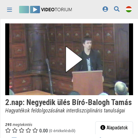
Fejléc kihagyása
Menü kihagyása
Tartalom kihagyása
Kezdőlap
Bejelentkezés
Felfedezés
Kategóriák
Lejátszási listák
Intézmények
2.nap: Negyedik ülés Bíró-Balogh Tamás
Közreműködők
Hagyatékok feldolgozásának interdiszciplináris tanulságai
Megjelenés:
világos
295
megtekintés
Alapadatok
0.00
(0 értékelésből)