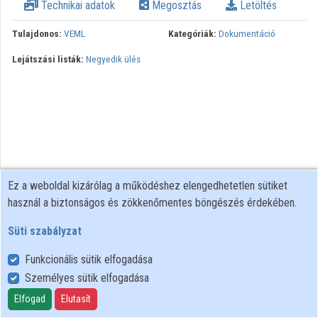
Technikai adatok
Megosztás
Letöltés
Tulajdonos:
VEML
Kategóriák:
Dokumentáció
Lejátszási listák:
Negyedik ülés
Ez a weboldal kizárólag a működéshez elengedhetetlen sütiket
használ a biztonságos és zökkenőmentes böngészés érdekében.
Süti szabályzat
Funkcionális sütik elfogadása
Személyes sütik elfogadása
Felhasználói szabályzat
Adatkezelési tájékoztató
Elfogad
Elutasít
Süti szabályzat