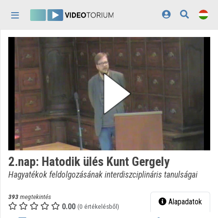
Fejléc kihagyása
Menü kihagyása
Tartalom kihagyása
Kezdőlap
Bejelentkezés
Felfedezés
Kategóriák
Lejátszási listák
Intézmények
2.nap: Hatodik ülés Kunt Gergely
Közreműködők
Hagyatékok feldolgozásának interdiszciplináris tanulságai
Megjelenés:
világos
393
megtekintés
Alapadatok
0.00
(0 értékelésből)