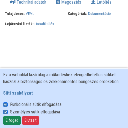
Technikai adatok
Megosztás
Letöltés
Tulajdonos:
VEML
Kategóriák:
Dokumentáció
Lejátszási listák:
Hatodik ülés
Ez a weboldal kizárólag a működéshez elengedhetetlen sütiket
használ a biztonságos és zökkenőmentes böngészés érdekében.
Süti szabályzat
Funkcionális sütik elfogadása
Személyes sütik elfogadása
Felhasználói szabályzat
Adatkezelési tájékoztató
Elfogad
Elutasít
Süti szabályzat