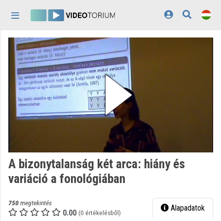
Fejléc kihagyása
Menü kihagyása
Tartalom kihagyása
Kezdőlap
Bejelentkezés
Felfedezés
Kategóriák
Lejátszási listák
Intézmények
A bizonytalanság két arca: hiány és
Közreműködők
variáció a fonológiában
Megjelenés:
világos
750
megtekintés
Alapadatok
0.00
(0 értékelésből)