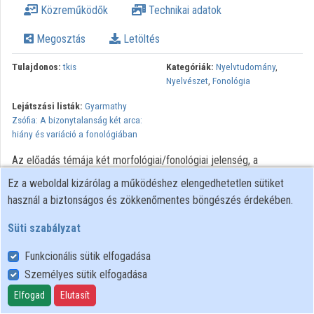
Közreműködők
Technikai adatok
Megosztás
Letöltés
Tulajdonos:
tkis
Kategóriák:
Nyelvtudomány
,
Nyelvészet
,
Fonológia
Lejátszási listák:
Gyarmathy
Zsófia: A bizonytalanság két arca:
hiány és variáció a fonológiában
Az előadás témája két morfológiai/fonológiai jelenség, a
paradigmatikus hiány, valamint a variáció, azaz szabad váltakozás.
Ez a weboldal kizárólag a működéshez elengedhetetlen sütiket
Paradigmatikus hiányról beszélünk, ha egy lexéma legalább egyik
használ a biztonságos és zökkenőmentes böngészés érdekében.
inflexiós alakja, egy „paradigmacella” hiányzik, és csupán
körülírással fejezhető ki. Erre tán a legköznapibb példa a
Süti szabályzat
*csukolj/*csuklj, azonban az sem ritka, hogy egy teljes
Funkcionális sütik elfogadása
„paradigmasor” hiányzik (például a kétli és a szokott paradigmája
Személyes sütik elfogadása
nem tartalmaz — többek közt — múlt idejű alakokat). A variáció
bizonyos tekintetben ennek a fordítottja, azaz egy
Elfogad
Elutasít
paradigmacellát több alak is be tud tölteni. A magyarban ez