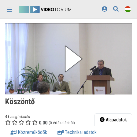
Fejléc kihagyása
Menü kihagyása
Tartalom kihagyása
Kezdőlap
Bejelentkezés
Felfedezés
Kategóriák
Lejátszási listák
Intézmények
Köszöntő
Közreműködők
91
megtekintés
Megjelenés:
világos
Alapadatok
0.00
(0 értékelésből)
Közreműködők
Technikai adatok