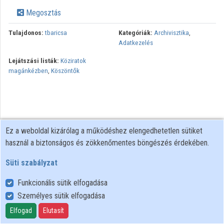
Megosztás
Tulajdonos:
tbaricsa
Kategóriák:
Archivisztika
,
Adatkezelés
Lejátszási listák:
Köziratok
magánkézben
,
Köszöntők
Ez a weboldal kizárólag a működéshez elengedhetetlen sütiket
használ a biztonságos és zökkenőmentes böngészés érdekében.
Süti szabályzat
Funkcionális sütik elfogadása
Személyes sütik elfogadása
Felhasználói szabályzat
Adatkezelési tájékoztató
Elfogad
Elutasít
Süti szabályzat