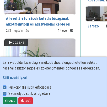
Köszöntők
1
A levéltári források kutathatóságának
alkotmányjogi és adatvédelmi kérdései
Zárszó
223 megtekintés
14 éve
00:36:45
Ez a weboldal kizárólag a működéshez elengedhetetlen sütiket
használ a biztonságos és zökkenőmentes böngészés érdekében.
Süti szabályzat
A Nemzeti Emlékezet Intézet és az
Funkcionális sütik elfogadása
archív kommunista akták kutathatósága
Személyes sütik elfogadása
Lengyelországban
126 megtekintés
14 éve
Elfogad
Elutasít
00:19:17