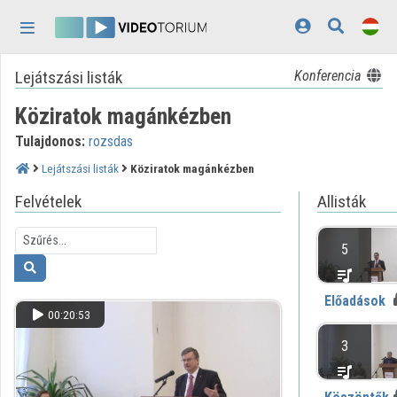
Fejléc kihagyása
Menü kihagyása
Tartalom kihagyása
Lejátszási listák
Konferencia
Kezdőlap
Köziratok magánkézben
Bejelentkezés
Tulajdonos:
rozsdas
Felfedezés
Lejátszási listák
Köziratok magánkézben
Kategóriák
Felvételek
Allisták
Lejátszási listák
5
Intézmények
Előadások
Közreműködők
00:20:53
Megjelenés:
világos
3