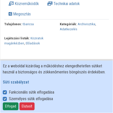
Közreműködők
Technikai adatok
Megosztás
Tulajdonos:
tbaricsa
Kategóriák:
Archivisztika
,
Adatkezelés
Lejátszási listák:
Köziratok
magánkézben
,
Előadások
Ez a weboldal kizárólag a működéshez elengedhetetlen sütiket
használ a biztonságos és zökkenőmentes böngészés érdekében.
Süti szabályzat
Funkcionális sütik elfogadása
Személyes sütik elfogadása
Felhasználói szabályzat
Adatkezelési tájékoztató
Elfogad
Elutasít
Süti szabályzat