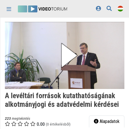
Fejléc kihagyása
Menü kihagyása
Tartalom kihagyása
Kezdőlap
Bejelentkezés
Felfedezés
Kategóriák
Lejátszási listák
Intézmények
A levéltári források kutathatóságának
Közreműködők
alkotmányjogi és adatvédelmi kérdései
Megjelenés:
világos
223
megtekintés
Alapadatok
0.00
(0 értékelésből)