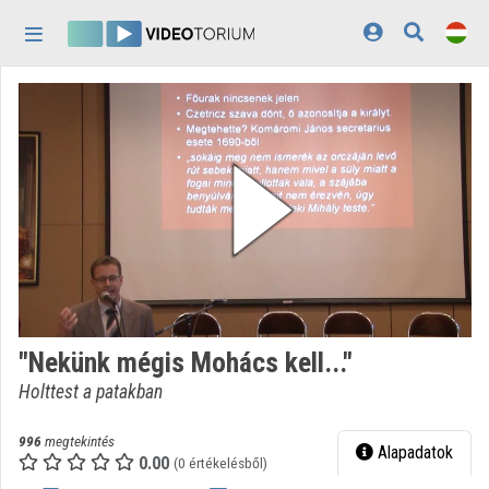
Fejléc kihagyása
Menü kihagyása
Tartalom kihagyása
Kezdőlap
Bejelentkezés
Felfedezés
Kategóriák
Lejátszási listák
Intézmények
"Nekünk mégis Mohács kell..."
Közreműködők
Holttest a patakban
Megjelenés:
világos
996
megtekintés
Alapadatok
0.00
(0 értékelésből)