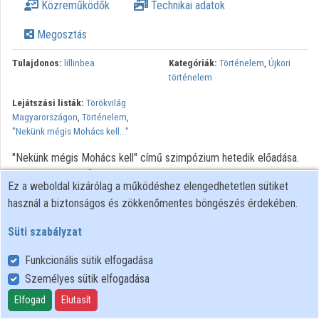
Közreműködők
Technikai adatok
Megosztás
Tulajdonos:
lillinbea
Kategóriák:
Történelem
,
Újkori
történelem
Lejátszási listák:
Törökvilág
Magyarországon
,
Történelem
,
"Nekünk mégis Mohács kell..."
"Nekünk mégis Mohács kell" című szimpózium hetedik előadása.
Előadásomban a filológus-történész eszközeivel próbálom
Ez a weboldal kizárólag a működéshez elengedhetetlen sütiket
megvizsgálni, milyen állítások tehetők II. Lajos halálával, a holttest
használ a biztonságos és zökkenőmentes böngészés érdekében.
fellelésének körülményeivel és az azonosítással kapcsolatban,
illetve hogy van-e okunk arra gyanakodni, hogy 1526
Süti szabályzat
novemberében nem II. Lajost temették le Székesfehérváron. A
Funkcionális sütik elfogadása
király holttestének felkutatásával kapcsolatban a
kulcsdokumentum Sárffy Ferenc levele, a kulcsszereplő pedig a
Személyes sütik elfogadása
holttestet megtaláló és azonosító kamarás, Czetricz Ulrich.
Elfogad
Elutasít
Előadásom első felében azt kívánom tisztázni, hogy a Sárffy-levél