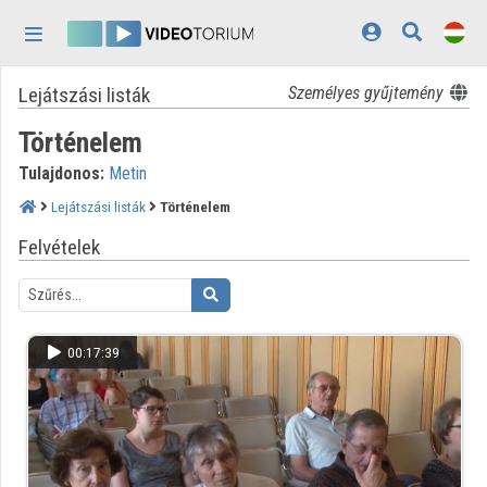
Fejléc kihagyása
Menü kihagyása
Tartalom kihagyása
Lejátszási listák
Személyes gyűjtemény
Kezdőlap
Történelem
Bejelentkezés
Tulajdonos:
Metin
Felfedezés
Lejátszási listák
Történelem
Kategóriák
Felvételek
Lejátszási listák
Intézmények
00:17:39
Közreműködők
Megjelenés:
világos