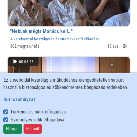
"Nekünk mégis Mohács kell..."
A kerekasztal-beszélgetés és vita bevezető előadása
362 megtekintés
10 éve
00:08:58
Ez a weboldal kizárólag a működéshez elengedhetetlen sütiket
használ a biztonságos és zökkenőmentes böngészés érdekében.
Süti szabályzat
Funkcionális sütik elfogadása
Személyes sütik elfogadása
Elfogad
Elutasít
"Nekünk mégis Mohács kell..."