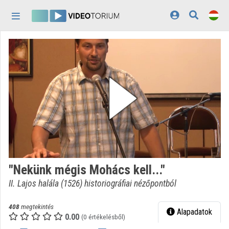
Fejléc kihagyása
Menü kihagyása
Tartalom kihagyása
Kezdőlap
Bejelentkezés
Felfedezés
Kategóriák
Lejátszási listák
Intézmények
"Nekünk mégis Mohács kell..."
Közreműködők
II. Lajos halála (1526) historiográfiai nézőpontból
Megjelenés:
világos
408
megtekintés
Alapadatok
0.00
(0 értékelésből)