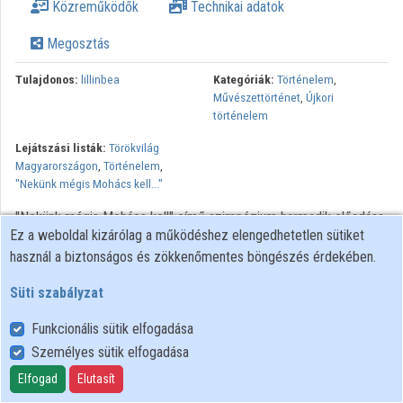
Közreműködők
Technikai adatok
Megosztás
Tulajdonos:
lillinbea
Kategóriák:
Történelem
,
Művészettörténet
,
Újkori
történelem
Lejátszási listák:
Törökvilág
Magyarországon
,
Történelem
,
"Nekünk mégis Mohács kell..."
"Nekünk mégis Mohács kell" című szimpózium harmadik előadása.
Ez a weboldal kizárólag a működéshez elengedhetetlen sütiket
Közhelyszerű tehát több más mellett a focihoz való viszonyunk és
használ a biztonságos és zökkenőmentes böngészés érdekében.
a „nekünk Mohács kell”-érzés. És ahogy a közbeszédbeli
sportkritikához nem szükséges különleges futballtudás, úgy a
Süti szabályzat
Mohácsot megjelenítő közmondáshoz („több is veszett
Mohácsnál”) és annak alkalmazásához sem, de sokkal inkább
Funkcionális sütik elfogadása
elvárt egy erős érzelmi viszonyulás. Lévén, hogy ez alapvetően
Személyes sütik elfogadása
egy történelemszemléleti paradigma, függetlenül attól, hogy azt
Elfogad
Elutasít
egy szaktörténész szólaltatja meg, vagy egy külföldi turistákat