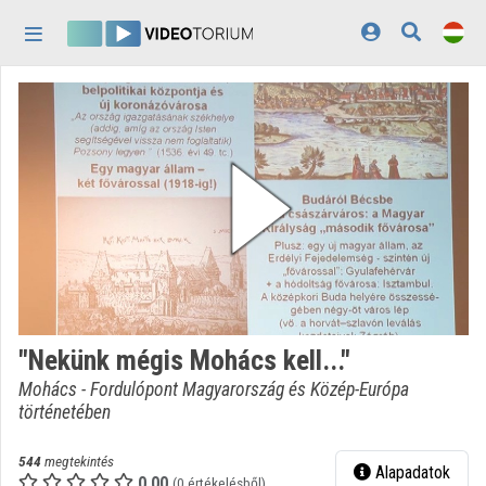
Fejléc kihagyása
Menü kihagyása
Tartalom kihagyása
Kezdőlap
Bejelentkezés
Felfedezés
Kategóriák
Lejátszási listák
Intézmények
"Nekünk mégis Mohács kell..."
Közreműködők
Mohács - Fordulópont Magyarország és Közép-Európa
történetében
Megjelenés:
világos
544
megtekintés
Alapadatok
0.00
(0 értékelésből)