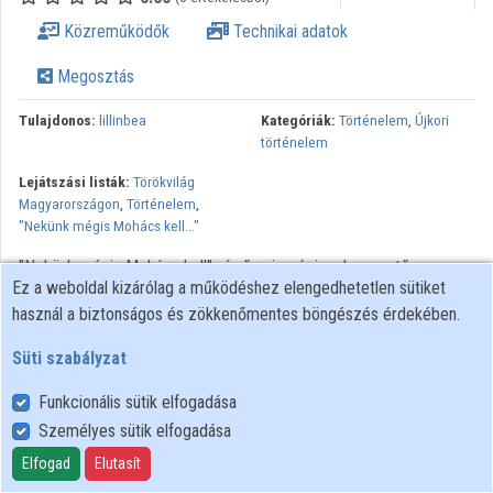
Közreműködők
Technikai adatok
Megosztás
Tulajdonos:
lillinbea
Kategóriák:
Történelem
,
Újkori
történelem
Lejátszási listák:
Törökvilág
Magyarországon
,
Történelem
,
"Nekünk mégis Mohács kell..."
"Nekünk mégis Mohács kell" című szimpózium bevezető
Ez a weboldal kizárólag a működéshez elengedhetetlen sütiket
előadása. „Nekünk Mohács kell…” Adytól napjainkig, újra meg újra,
használ a biztonságos és zökkenőmentes böngészés érdekében.
mégis, mégis és mégis… Vajon mi magyarázza, hogy 20. századi
sorsfordulóink és sokat vitatott őstörténetünk mellett mind a mai
Süti szabályzat
napig Mohács jelenti az egyik legnagyobb nemzeti tragédiát,
amelyet sohasem tudtunk teljességgel feldolgozni? Valóban
Funkcionális sütik elfogadása
ekkora sorscsapás, ennyire kiemelkedő fordulópont volt a mohácsi
Személyes sütik elfogadása
csatamezőn 489 esztendeje lezajlott küzdelem? Mi és ki veszett
Elfogad
Elutasít
ott, s mi változott meg Mohács mezején? A korszak ismert