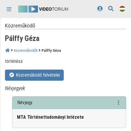
Fejléc kihagyása
Menü kihagyása
Tartalom kihagyása
Közreműködő
Kezdőlap
Pálffy Géza
Bejelentkezés
Felfedezés
Közreműködők
Pálffy Géza
történész
Kategóriák
Közreműködő felvételei
Lejátszási listák
Névjegyek
Intézmények
Közreműködők
Névjegy
Megjelenés:
világos
MTA Történettudományi Intézete