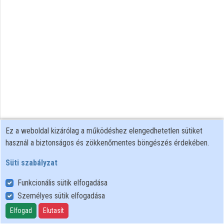
Ez a weboldal kizárólag a működéshez elengedhetetlen sütiket
használ a biztonságos és zökkenőmentes böngészés érdekében.
Süti szabályzat
Funkcionális sütik elfogadása
Személyes sütik elfogadása
Felhasználói szabályzat
Adatkezelési tájékoztató
Elfogad
Elutasít
Süti szabályzat