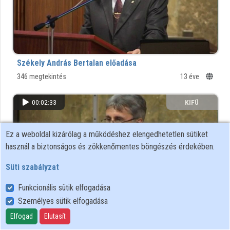
Székely András Bertalan előadása
346 megtekintés
13 éve
00:02:33
KIFÜ
Ez a weboldal kizárólag a működéshez elengedhetetlen sütiket
használ a biztonságos és zökkenőmentes böngészés érdekében.
Süti szabályzat
Funkcionális sütik elfogadása
Személyes sütik elfogadása
Elfogad
Elutasít
Az első nap elnöki zárszava