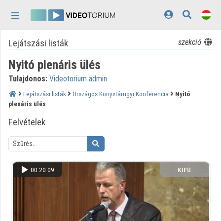
Fejléc kihagyása
Menü kihagyása
Tartalom kihagyása
Lejátszási listák
szekció
Kezdőlap
Nyitó plenáris ülés
Bejelentkezés
Tulajdonos:
Videotorium admin
Felfedezés
Lejátszási listák
Országos Könyvtárügyi Konferencia
Nyitó
plenáris ülés
Kategóriák
Felvételek
Lejátszási listák
Intézmények
Közreműködők
00:20:09
KIFÜ
Megjelenés:
világos