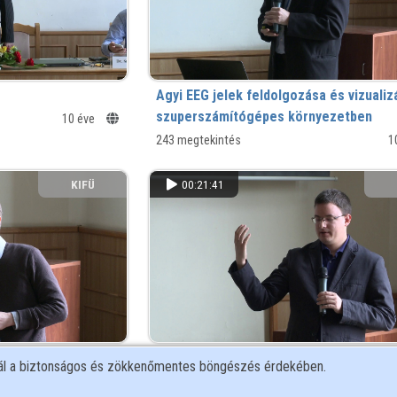
Agyi EEG jelek feldolgozása és vizualiz
szuperszámítógépes környezetben
10 éve
243 megtekintés
1
KIFÜ
00:21:41
 audiovizuális
Szuper Szoftverek Szuperszámítógépe
nál a biztonságos és zökkenőmentes böngészés érdekében.
378 megtekintés
1