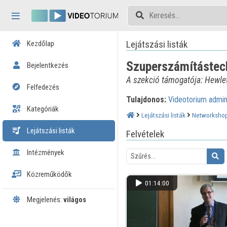
Fejléc kihagyása
Menü kihagyása
Tartalom kihagyása
Lejátszási listák
Kezdőlap
Szuperszámítástech
Bejelentkezés
A szekció támogatója: Hewlet
Felfedezés
Tulajdonos:
Videotorium admi
Kategóriák
Lejátszási listák
Networkshop
Lejátszási listák
Felvételek
Intézmények
Közreműködők
01:14:00
Megjelenés:
világos