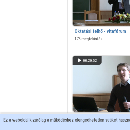
Oktatási felhő - vitafórum
175 megtekintés
00:20:52
Többrétegű tárolásvezérlés
Ez a weboldal kizárólag a működéshez elengedhetetlen sütiket hasz
tartalmak streameléséhez