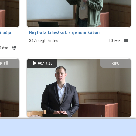
ációja
Big Data kihívások a genomikában
347 megtekintés
10 éve
0 éve
KIFÜ
00:19:28
KIFÜ
kre
VI-SEEM: HPC Dél-keletről és vendéglátás a
SAML szövetségekben
0 éve