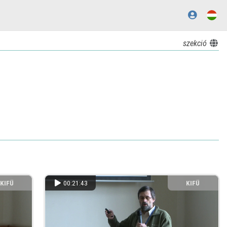
szekció
KIFÜ
00:21:43
KIFÜ