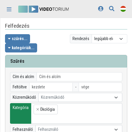
Fejléc kihagyása
Menü kihagyása
Tartalom kihagyása
Felfedezés
Kezdőlap
Bejelentkezés
szűrés...
Rendezés
kategóriák...
Felfedezés
Szűrés
Kategóriák
Lejátszási listák
Cím és alcím
Feltöltve
-
Intézmények
Közreműködő
Közreműködő
Közreműködők
Kategória
Ökológia
×
Megjelenés:
világos
Felhasználó
Felhasználó