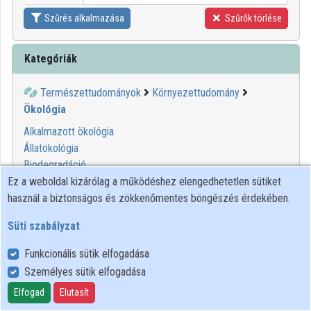
Szűrés alkalmazása
Szűrők törlése
Kategóriák
Természettudományok
Környezettudomány
Ökológia
Alkalmazott ökológia
Állatökológia
Biodegradáció
Bioklimatológia
Ez a weboldal kizárólag a működéshez elengedhetetlen sütiket
Hulladékkezelés
használ a biztonságos és zökkenőmentes böngészés érdekében.
Humán ökológia
Süti szabályzat
Környezeti kockázatok
Növényökológia
Funkcionális sütik elfogadása
Ökoszisztémák
Személyes sütik elfogadása
Ökotoxikológia
Elfogad
Elutasít
Radioökológia