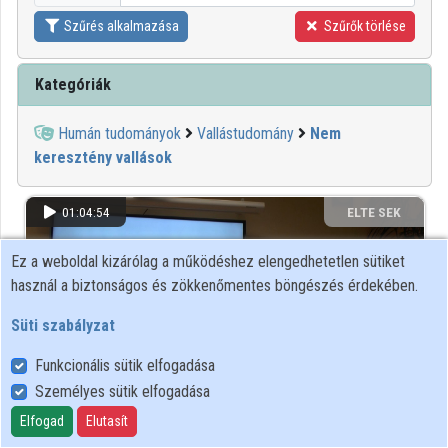
Szűrés alkalmazása
Szűrők törlése
Kategóriák
Humán tudományok
Vallástudomány
Nem
keresztény vallások
01:04:54
ELTE SEK
KÖNYVTÁRA
Ez a weboldal kizárólag a működéshez elengedhetetlen sütiket
használ a biztonságos és zökkenőmentes böngészés érdekében.
Süti szabályzat
Funkcionális sütik elfogadása
Személyes sütik elfogadása
Elfogad
Elutasít
Az élet eseményei a zsidó halaha tükrében