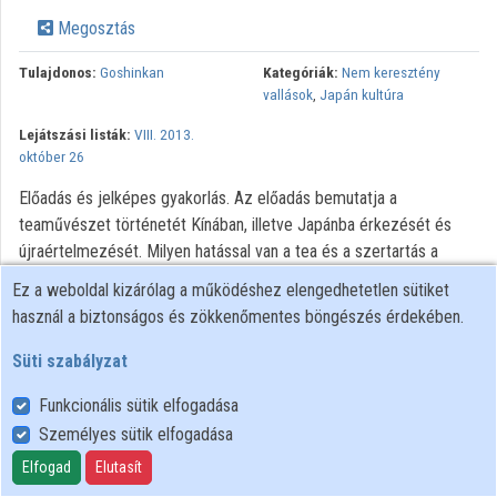
Megosztás
Tulajdonos:
Goshinkan
Kategóriák:
Nem keresztény
vallások
,
Japán kultúra
Lejátszási listák:
VIII. 2013.
október 26
Előadás és jelképes gyakorlás. Az előadás bemutatja a
teaművészet történetét Kínában, illetve Japánba érkezését és
újraértelmezését. Milyen hatással van a tea és a szertartás a
gyakorlóra?
Ez a weboldal kizárólag a működéshez elengedhetetlen sütiket
használ a biztonságos és zökkenőmentes böngészés érdekében.
Süti szabályzat
Funkcionális sütik elfogadása
Személyes sütik elfogadása
Felhasználói szabályzat
Adatkezelési tájékoztató
Elfogad
Elutasít
Süti szabályzat