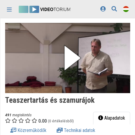
Fejléc kihagyása
Menü kihagyása
Tartalom kihagyása
Kezdőlap
Bejelentkezés
Felfedezés
Kategóriák
Lejátszási listák
Intézmények
Teaszertartás és szamurájok
Közreműködők
491
megtekintés
Megjelenés:
világos
Alapadatok
0.00
(0 értékelésből)
Közreműködők
Technikai adatok