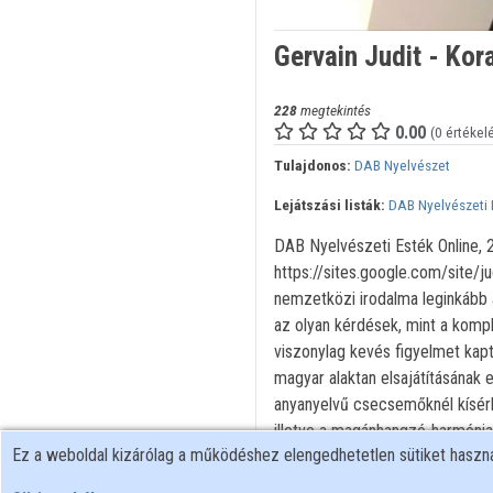
Gervain Judit - Kor
228
megtekintés
0.00
(0 értékel
Tulajdonos:
DAB Nyelvészet
Lejátszási listák:
DAB Nyelvészeti 
DAB Nyelvészeti Esték Online, 
https://sites.google.com/site/ju
nemzetközi irodalma leginkább az
az olyan kérdések, mint a komple
viszonylag kevés figyelmet kap
magyar alaktan elsajátításának 
anyanyelvű csecsemőknél kísérle
illetve a magánhangzó-harmónia e
Ez a weboldal kizárólag a működéshez elengedhetetlen sütiket hasz