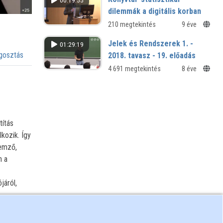
00:19:55
dilemmák a digitális korban
210 megtekintés
9 éve
Jelek és Rendszerek 1. -
01:29:19
osztás
2018. tavasz - 19. előadás
4 691 megtekintés
8 éve
títás
kozik. Így
lemző,
n a
járól,