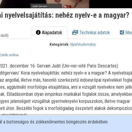
ai nyelvelsajátítás: nehéz nyelv-e a magyar?
Alapadatok
Technikai adatok
Meg
ésből)
Kategóriák:
Nyelvtudomány
Esték online
2021. december 16. Gervain Judit (Uni¬ver¬sité Paris Descartes)
ditgervain/ Korai nyelvelsajátítás: nehéz nyelv-e a magyar? A nyelvelsajá
 angollal, illetve más, hasonló szerkezetű indoeurópai nyelvekkel foglal
x, agglutináló morfológia elsajátítása, ami a vizsgált nyelvekre nem jel
tak. Előadásomban olyan empirikus munkákat foglalok össze, amelyekbe
egyes jelenségeit vizsgáltuk gyermeknyelvi korpuszokon, illetve magyar
ti úton. Beszélni fogok a morfológiailag összetett alakok dekompozíció
lsajátításáról.
nál a biztonságos és zökkenőmentes böngészés érdekében.