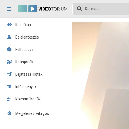
Fejléc kihagyása
Menü kihagyása
Tartalom kihagyása
Kezdőlap
Bejelentkezés
Felfedezés
Kategóriák
Lejátszási listák
Intézmények
Közreműködők
Megjelenés:
világos