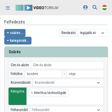
Fejléc kihagyása
Menü kihagyása
Tartalom kihagyása
Felfedezés
Kezdőlap
Bejelentkezés
szűrés...
Rendezés
kategóriák...
Felfedezés
Szűrés
Kategóriák
Lejátszási listák
Cím és alcím
Feltöltve
-
Intézmények
Közreműködő
Közreműködő
Közreműködők
Kategória
Interfész technológiák
×
Megjelenés:
világos
Felhasználó
Felhasználó