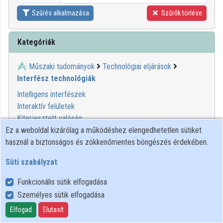
Szűrés alkalmazása
Szűrők törlése
Kategóriák
Műszaki tudományok
Technológiai eljárások
Interfész technológiák
Intelligens interfészek
Interaktív felületek
Kiterjesztett valóság
Többnyelvű hozzáférési technológiák
Ez a weboldal kizárólag a működéshez elengedhetetlen sütiket
Virtuális valóság
használ a biztonságos és zökkenőmentes böngészés érdekében.
Süti szabályzat
00:25:24
Funkcionális sütik elfogadása
Személyes sütik elfogadása
Elfogad
Elutasít