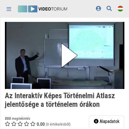
Fejléc kihagyása
Menü kihagyása
Tartalom kihagyása
Kezdőlap
Bejelentkezés
Felfedezés
Kategóriák
Lejátszási listák
Intézmények
Az Interaktív Képes Történelmi Atlasz
Közreműködők
jelentősége a történelem órákon
Megjelenés:
világos
555
megtekintés
Alapadatok
0.00
(0 értékelésből)