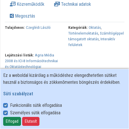
Közreműködők
Technikai adatok
Megosztás
Tulajdonos:
Czeglédi László
Kategóriák:
Oktatás
,
Történelemoktatás
,
Számítógéppel
támogatott oktatás
,
Interaktív
felületek
Lejátszási listák:
Agria Média
2008 és ICI-8 Információtechnikai
és Oktatástechnológiai
Konferencia és Kiállítás
Ez a weboldal kizárólag a működéshez elengedhetetlen sütiket
használ a biztonságos és zökkenőmentes böngészés érdekében.
Az előadás az Agria Media 2008 és az ICI-8 Információtechnikai
és Oktatástechnológiai Konferenciára és Kiállításon hangzott el.
Süti szabályzat
Funkcionális sütik elfogadása
Személyes sütik elfogadása
Felhasználói szabályzat
Adatkezelési tájékoztató
Elfogad
Elutasít
Süti szabályzat