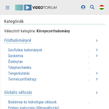
Fejléc kihagyása
Menü kihagyása
Tartalom kihagyása
Kategóriák
Kezdőlap
Választott kategória:
Környezettudomány
Bejelentkezés
Földtudományok
Felfedezés
Geofizikai tudományok
...
Kategóriák
Geokémia
...
Őslénytan
...
Lejátszási listák
Talajmechanika
...
Tengerkutatás
Intézmények
...
Természetföldrajz
...
Közreműködők
Globális változás
Megjelenés:
világos
Biokémiai és hidrológiai ciklusok
...
Emberi egészség (Klímaváltozás)
...