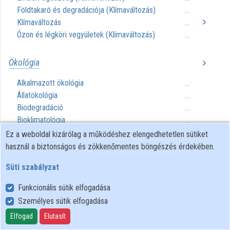
Földtakaró és degradációja (Klímaváltozás)
...
Klímaváltozás
...
Ózon és légköri vegyületek (Klímaváltozás)
...
Ökológia
Alkalmazott ökológia
...
Állatökológia
...
Biodegradáció
...
Bioklimatológia
...
Hulladékkezelés
...
Ez a weboldal kizárólag a működéshez elengedhetetlen sütiket
Humán ökológia
...
használ a biztonságos és zökkenőmentes böngészés érdekében.
Környezeti kockázatok
...
Süti szabályzat
Növényökológia
...
Ökoszisztémák
...
Funkcionális sütik elfogadása
Ökotoxikológia
...
Személyes sütik elfogadása
Radioökológia
...
Elfogad
Elutasít
Vízi ökológia
...