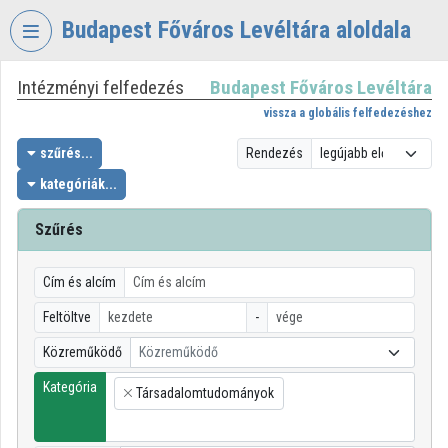
Fejléc kihagyása
Menü kihagyása
Tartalom kihagyása
Budapest Főváros Levéltára aloldala
Intézményi felfedezés
Budapest Főváros Levéltára
VIDEO
TORIUM
vissza a globális felfedezéshez
BUDAPEST
szűrés...
Rendezés
FŐVÁROS
kategóriák...
LEVÉLTÁRA
Szűrés
Intézményi kezdőlap
Bejelentkezés
Cím és alcím
Intézményi felfedezés
Feltöltve
-
Közreműködő
Közreműködő
Kategóriák
Kategória
Társadalomtudományok
Intézményi listák
×
Intézmények