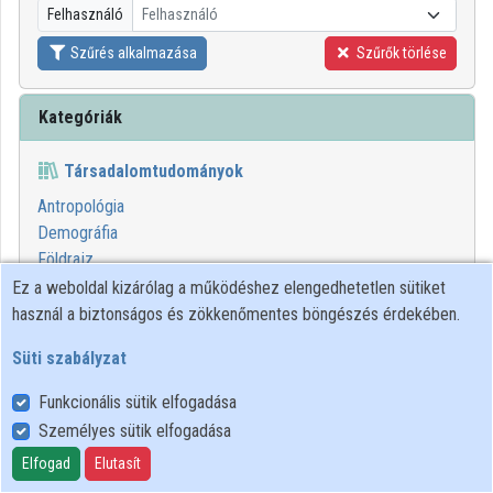
Felhasználó
Felhasználó
Közreműködők
Szűrés alkalmazása
Szűrők törlése
Kategóriák
Társadalomtudományok
Antropológia
Demográfia
Földrajz
Jogtudomány
Ez a weboldal kizárólag a működéshez elengedhetetlen sütiket
Kommunikációs tudományok
használ a biztonságos és zökkenőmentes böngészés érdekében.
Közgazdaságtan
Süti szabályzat
Kriminológia
Kultúratudomány
Funkcionális sütik elfogadása
Neveléstudomány
Személyes sütik elfogadása
Politikai tudományok
Elfogad
Elutasít
Pszichológiai tudományok