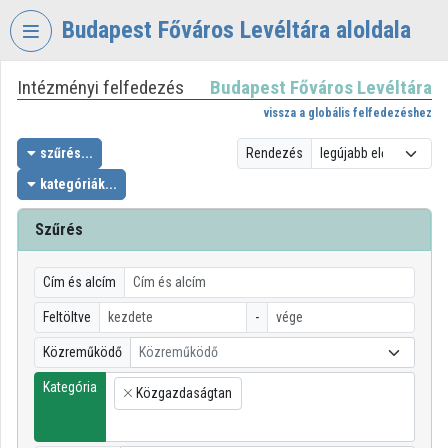
Fejléc kihagyása
Menü kihagyása
Tartalom kihagyása
Budapest Főváros Levéltára aloldala
Intézményi felfedezés
Budapest Főváros Levéltára
VIDEO
TORIUM
vissza a globális felfedezéshez
BUDAPEST
szűrés...
Rendezés
FŐVÁROS
kategóriák...
LEVÉLTÁRA
Szűrés
Intézményi kezdőlap
Bejelentkezés
Cím és alcím
Intézményi felfedezés
Feltöltve
-
Közreműködő
Közreműködő
Kategóriák
Kategória
Közgazdaságtan
Intézményi listák
×
Intézmények