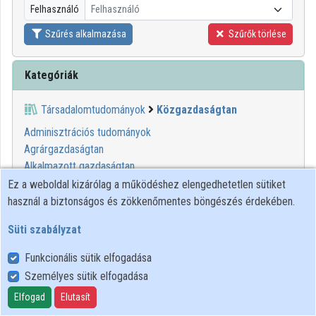
Felhasználó
Felhasználó
Közreműködők
Szűrés alkalmazása
Szűrők törlése
Kategóriák
Társadalomtudományok
Közgazdaságtan
Adminisztrációs tudományok
Agrárgazdaságtan
Alkalmazott gazdaságtan
Állatorvosi gazdaságtan
Ez a weboldal kizárólag a működéshez elengedhetetlen sütiket
Bankügyletek
használ a biztonságos és zökkenőmentes böngészés érdekében.
Ciklikus közgazdaságtan
Süti szabályzat
Egészségügyi gazdaságtan
Élelmiszer-gazdaságtan
Funkcionális sütik elfogadása
Építésügyi gazdaságtan
Személyes sütik elfogadása
Értékbecslés
Elfogad
Elutasít
Fejlesztési közgazdaságtan