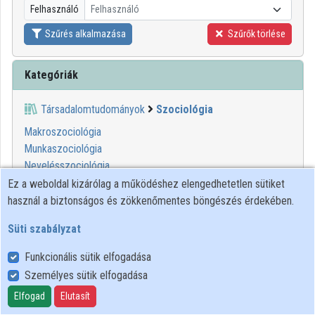
Felhasználó
Felhasználó
Közreműködők
Szűrés alkalmazása
Szűrők törlése
Kategóriák
Társadalomtudományok
Szociológia
Makroszociológia
Munkaszociológia
Nevelésszociológia
Szociogazdasági kutatás
Ez a weboldal kizárólag a működéshez elengedhetetlen sütiket
Társadalmi változások
használ a biztonságos és zökkenőmentes böngészés érdekében.
Társadalmi viselkedés
Süti szabályzat
Technológia szociális alakítása
Vállalati szociológia
Funkcionális sütik elfogadása
Vallásszociológia
Személyes sütik elfogadása
Városszociológia
Elfogad
Elutasít
Vidékszociológia