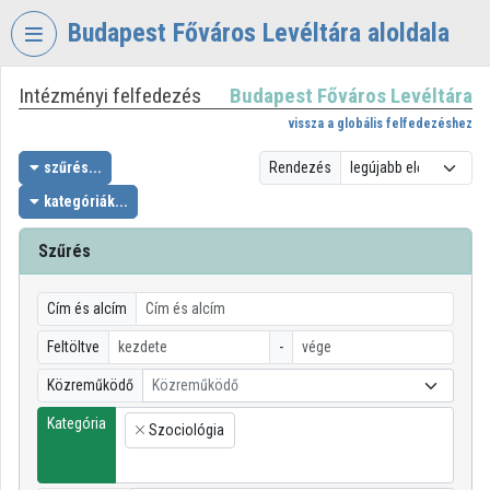
Fejléc kihagyása
Menü kihagyása
Tartalom kihagyása
Budapest Főváros Levéltára aloldala
Intézményi felfedezés
Budapest Főváros Levéltára
VIDEO
TORIUM
vissza a globális felfedezéshez
BUDAPEST
szűrés...
Rendezés
FŐVÁROS
kategóriák...
LEVÉLTÁRA
Szűrés
Intézményi kezdőlap
Bejelentkezés
Cím és alcím
Intézményi felfedezés
Feltöltve
-
Közreműködő
Közreműködő
Kategóriák
Kategória
Szociológia
Intézményi listák
×
Intézmények