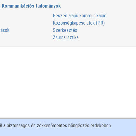
Kommunikációs tudományok
Beszéd alapú kommunikáció
Közönségkapcsolatok (PR)
tások
Szerkesztés
Zsurnalisztika
nál a biztonságos és zökkenőmentes böngészés érdekében.