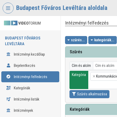
Fejléc kihagyása
Menü kihagyása
Tartalom kihagyása
Budapest Főváros Levéltára aloldala
Intézményi felfedezés
VIDEO
TORIUM
BUDAPEST FŐVÁROS
szűrés...
kategóriák...
LEVÉLTÁRA
Szűrés
Intézményi kezdőlap
Bejelentkezés
Cím és alcím
Kategória
Kommunikáci
Intézményi felfedezés
×
Kategóriák
Szűrés alkalmazása
Intézményi listák
Kategóriák
Intézmények