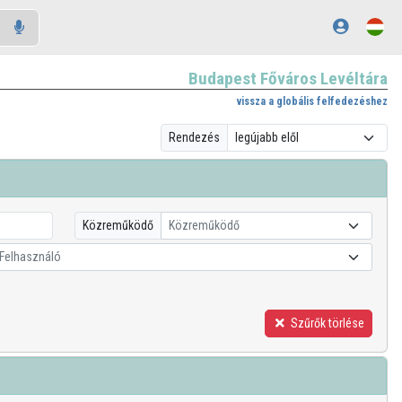
Budapest Főváros Levéltára
vissza a globális felfedezéshez
Rendezés
Közreműködő
Közreműködő
Felhasználó
Szűrők törlése