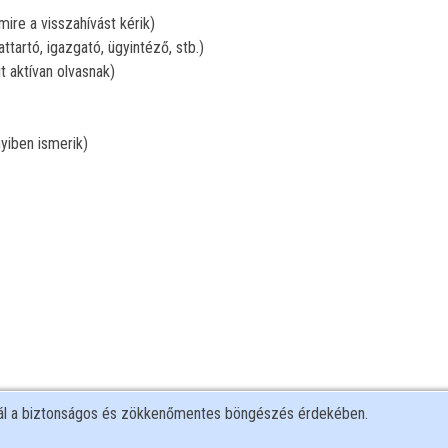
ire a visszahívást kérik)
attartó, igazgató, ügyintéző, stb.)
t aktívan olvasnak)
yiben ismerik)
nál a biztonságos és zökkenőmentes böngészés érdekében.