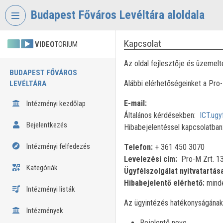
Fejléc kihagyása
Menü kihagyása
Tartalom kihagyása
Budapest Főváros Levéltára aloldala
Kapcsolat
VIDEO
TORIUM
Az oldal fejlesztője és üzemelt
BUDAPEST FŐVÁROS
Alábbi elérhetőségeinket a Pro
LEVÉLTÁRA
E-mail:
Intézményi kezdőlap
Általános kérdésekben:
ICT.ugy
Bejelentkezés
Hibabejelentéssel kapcsolatban
Intézményi felfedezés
Telefon:
+ 361 450 3070
Levelezési cím:
Pro-M Zrt. 13
Kategóriák
Ügyfélszolgálat nyitvatartás
Hibabejelentő elérhető:
minde
Intézményi listák
Az ügyintézés hatékonyságának 
Intézmények
Bejelentő neve