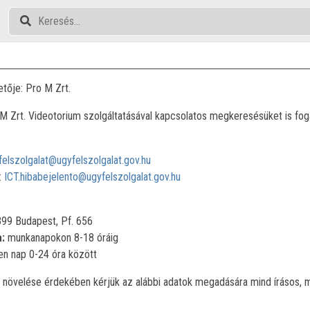
etője: Pro M Zrt.
-M Zrt. Videotorium szolgáltatásával kapcsolatos megkeresésüket is fog
felszolgalat@ugyfelszolgalat.gov.hu
:
ICT.hibabejelento@ugyfelszolgalat.gov.hu
99 Budapest, Pf. 656
a:
munkanapokon 8-18 óráig
n nap 0-24 óra között
növelése érdekében kérjük az alábbi adatok megadására mind írásos, m