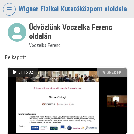
Fejléc kihagyása
Menü kihagyása
Tartalom kihagyása
Wigner Fizikai Kutatóközpont aloldala
Üdvözlünk Voczelka Ferenc
VIDEO
TORIUM
oldalán
WIGNER
Voczelka Ferenc
FIZIKAI
Felkapott
KUTATÓKÖZPONT
Intézményi kezdőlap
01:15:32
WIGNER FK
Bejelentkezés
Intézményi felfedezés
Kategóriák
Intézményi listák
Intézmények