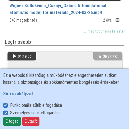
Wigner Kollokvium_Csanyi_Gabor: A foundational
Közreműködők
atomistic model for materials_2024-03-26.mp4
348 megtekintés
2 éve
...még több friss felvétel
Legfrissebb
01:19:06
WIGNER FK
Ez a weboldal kizárólag a működéshez elengedhetetlen sütiket
használ a biztonságos és zökkenőmentes böngészés érdekében.
Süti szabályzat
Funkcionális sütik elfogadása
Személyes sütik elfogadása
Morishima Kunihiro - Kozmikus müonok leképezése
Elfogad
Elutasít
nukleáris emulziókkal.mp4