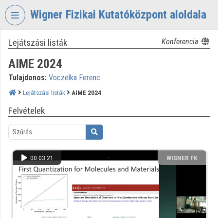
Fejléc kihagyása
Menü kihagyása
Tartalom kihagyása
Wigner Fizikai Kutatóközpont aloldala
Lejátszási listák
Konferencia
VIDEO
TORIUM
AIME 2024
WIGNER
Tulajdonos:
Voczelka Ferenc
FIZIKAI
KUTATÓKÖZPONT
Lejátszási listák
AIME 2024
Felvételek
Intézményi kezdőlap
Bejelentkezés
Intézményi felfedezés
00:03:21
WIGNER FK
Kategóriák
Intézményi listák
Intézmények