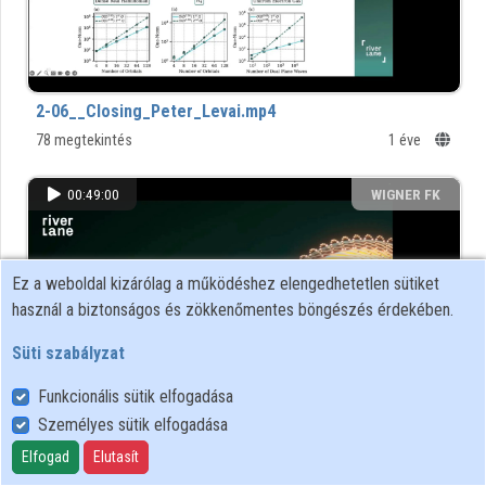
Közreműködők
2-06__Closing_Peter_Levai.mp4
78 megtekintés
1 éve
00:49:00
WIGNER FK
Ez a weboldal kizárólag a működéshez elengedhetetlen sütiket
használ a biztonságos és zökkenőmentes böngészés érdekében.
Süti szabályzat
Funkcionális sütik elfogadása
Személyes sütik elfogadása
2-
Elfogad
Elutasít
05__Quantum_Computing_in_Practice_by_Robert_Izsak.mp4