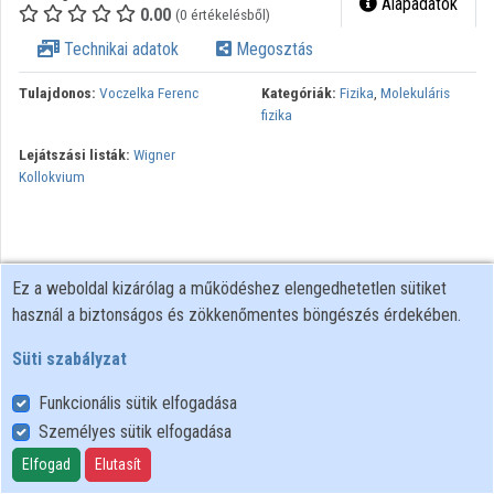
Alapadatok
0.00
(0 értékelésből)
Közreműködők
Technikai adatok
Megosztás
Tulajdonos:
Voczelka Ferenc
Kategóriák:
Fizika
,
Molekuláris
fizika
Lejátszási listák:
Wigner
Kollokvium
Ez a weboldal kizárólag a működéshez elengedhetetlen sütiket
használ a biztonságos és zökkenőmentes böngészés érdekében.
Süti szabályzat
Funkcionális sütik elfogadása
Személyes sütik elfogadása
Felhasználói szabályzat
Adatkezelési tájékoztató
Elfogad
Elutasít
Süti szabályzat