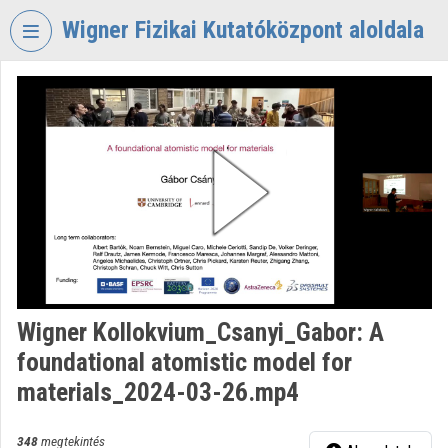
Fejléc kihagyása
Menü kihagyása
Tartalom kihagyása
Wigner Fizikai Kutatóközpont aloldala
VIDEO
TORIUM
WIGNER
FIZIKAI
KUTATÓKÖZPONT
Intézményi kezdőlap
Bejelentkezés
Intézményi felfedezés
Wigner Kollokvium_Csanyi_Gabor: A
foundational atomistic model for
Kategóriák
materials_2024-03-26.mp4
Intézményi listák
348
megtekintés
Intézmények