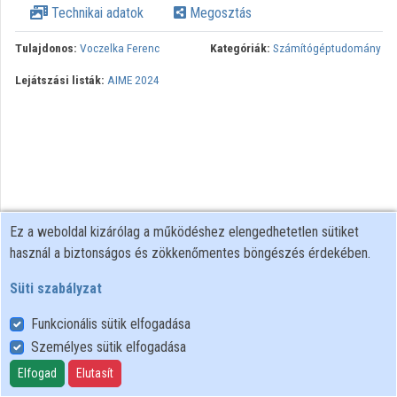
Technikai adatok
Megosztás
Közreműködők
Tulajdonos:
Voczelka Ferenc
Kategóriák:
Számítógéptudomány
Lejátszási listák:
AIME 2024
Ez a weboldal kizárólag a működéshez elengedhetetlen sütiket
használ a biztonságos és zökkenőmentes böngészés érdekében.
Süti szabályzat
Funkcionális sütik elfogadása
Személyes sütik elfogadása
Felhasználói szabályzat
Adatkezelési tájékoztató
Elfogad
Elutasít
Süti szabályzat