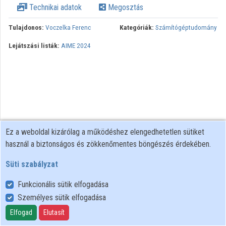
Technikai adatok
Megosztás
Közreműködők
Tulajdonos:
Voczelka Ferenc
Kategóriák:
Számítógéptudomány
Lejátszási listák:
AIME 2024
Ez a weboldal kizárólag a működéshez elengedhetetlen sütiket
használ a biztonságos és zökkenőmentes böngészés érdekében.
Süti szabályzat
Funkcionális sütik elfogadása
Személyes sütik elfogadása
Felhasználói szabályzat
Adatkezelési tájékoztató
Elfogad
Elutasít
Süti szabályzat