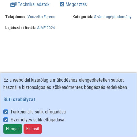
Technikai adatok
Megosztás
Közreműködők
Tulajdonos:
Voczelka Ferenc
Kategóriák:
Számítógéptudomány
Lejátszási listák:
AIME 2024
Ez a weboldal kizárólag a működéshez elengedhetetlen sütiket
használ a biztonságos és zökkenőmentes böngészés érdekében.
Süti szabályzat
Funkcionális sütik elfogadása
Személyes sütik elfogadása
Felhasználói szabályzat
Adatkezelési tájékoztató
Elfogad
Elutasít
Süti szabályzat