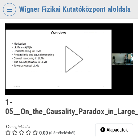
Fejléc kihagyása
Menü kihagyása
Tartalom kihagyása
Wigner Fizikai Kutatóközpont aloldala
VIDEO
TORIUM
WIGNER
FIZIKAI
KUTATÓKÖZPONT
Intézményi kezdőlap
Bejelentkezés
Intézményi felfedezés
1-
05__On_the_Causality_Paradox_in_Large
Kategóriák
Intézményi listák
19
megtekintés
Alapadatok
0.00
(0 értékelésből)
Intézmények