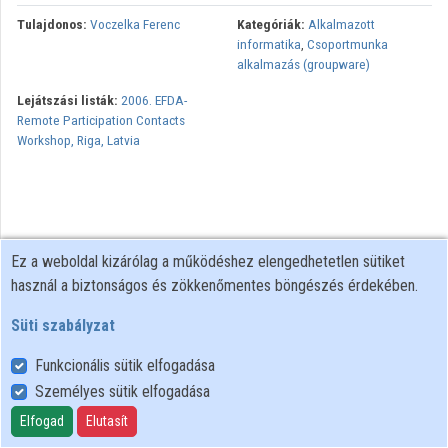
Tulajdonos:
Voczelka Ferenc
Kategóriák:
Alkalmazott
Közreműködők
informatika
,
Csoportmunka
alkalmazás (groupware)
Lejátszási listák:
2006. EFDA-
Remote Participation Contacts
Workshop, Riga, Latvia
Ez a weboldal kizárólag a működéshez elengedhetetlen sütiket
használ a biztonságos és zökkenőmentes böngészés érdekében.
Süti szabályzat
Funkcionális sütik elfogadása
Személyes sütik elfogadása
Felhasználói szabályzat
Adatkezelési tájékoztató
Elfogad
Elutasít
Süti szabályzat