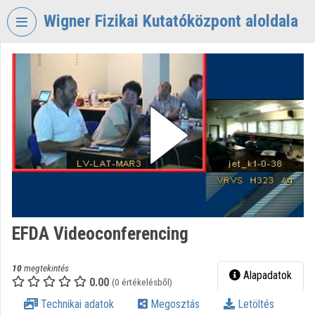
Fejléc kihagyása
Menü kihagyása
Tartalom kihagyása
Wigner Fizikai Kutatóközpont aloldala
VIDEO
TORIUM
WIGNER
FIZIKAI
KUTATÓKÖZPONT
Intézményi kezdőlap
Bejelentkezés
Intézményi felfedezés
EFDA Videoconferencing
Kategóriák
10
megtekintés
Alapadatok
0.00
Intézményi listák
(0 értékelésből)
Technikai adatok
Megosztás
Letöltés
Intézmények