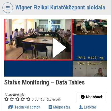
Fejléc kihagyása
Menü kihagyása
Tartalom kihagyása
Wigner Fizikai Kutatóközpont aloldala
VIDEO
TORIUM
WIGNER
FIZIKAI
KUTATÓKÖZPONT
Intézményi kezdőlap
Bejelentkezés
Intézményi felfedezés
Status Monitoring – Data Tables
Kategóriák
11
megtekintés
Alapadatok
0.00
Intézményi listák
(0 értékelésből)
Technikai adatok
Megosztás
Letöltés
Intézmények