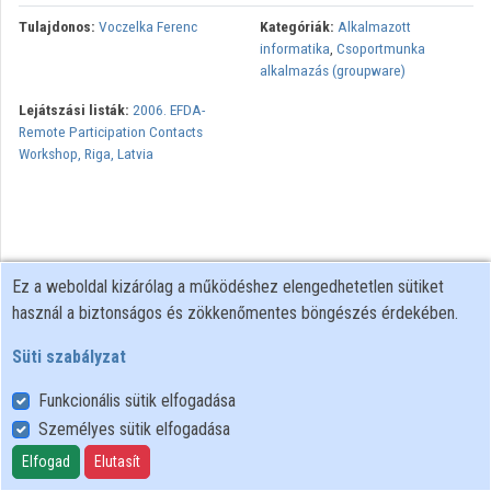
Tulajdonos:
Voczelka Ferenc
Kategóriák:
Alkalmazott
Közreműködők
informatika
,
Csoportmunka
alkalmazás (groupware)
Lejátszási listák:
2006. EFDA-
Remote Participation Contacts
Workshop, Riga, Latvia
Ez a weboldal kizárólag a működéshez elengedhetetlen sütiket
használ a biztonságos és zökkenőmentes böngészés érdekében.
Süti szabályzat
Funkcionális sütik elfogadása
Személyes sütik elfogadása
Felhasználói szabályzat
Adatkezelési tájékoztató
Elfogad
Elutasít
Süti szabályzat