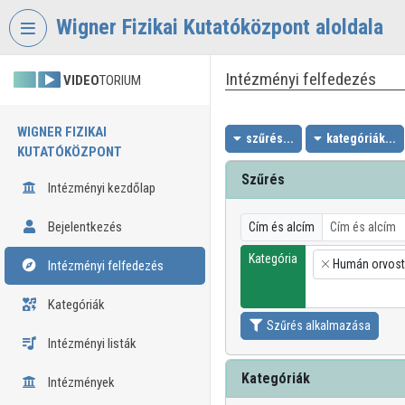
Fejléc kihagyása
Menü kihagyása
Tartalom kihagyása
Wigner Fizikai Kutatóközpont aloldala
Intézményi felfedezés
VIDEO
TORIUM
WIGNER FIZIKAI
szűrés...
kategóriák...
KUTATÓKÖZPONT
Szűrés
Intézményi kezdőlap
Bejelentkezés
Cím és alcím
Kategória
Humán orvos
Intézményi felfedezés
×
Kategóriák
Szűrés alkalmazása
Intézményi listák
Kategóriák
Intézmények