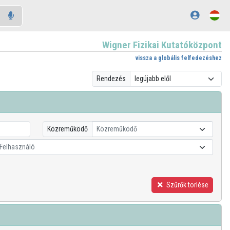
Wigner Fizikai Kutatóközpont
vissza a globális felfedezéshez
Rendezés
Közreműködő
Közreműködő
Felhasználó
Szűrők törlése