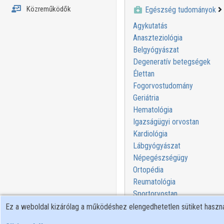
Közreműködők
Egészség tudományok
Agykutatás
Anaszteziológia
Belgyógyászat
Degeneratív betegségek
Élettan
Fogorvostudomány
Geriátria
Hematológia
Igazságügyi orvostan
Kardiológia
Lábgyógyászat
Népegészségügy
Ortopédia
Reumatológia
Sportorvostan
Szájsebészet
Ez a weboldal kizárólag a működéshez elengedhetetlen sütiket hasz
Táplálkozással összefüggő 