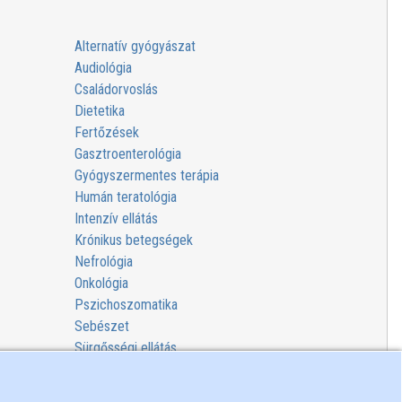
Alternatív gyógyászat
Audiológia
Családorvoslás
Dietetika
Fertőzések
Gasztroenterológia
Gyógyszermentes terápia
Humán teratológia
Intenzív ellátás
Krónikus betegségek
Nefrológia
Onkológia
Pszichoszomatika
Sebészet
Sürgősségi ellátás
Szexológia
Trópusi betegségek orvostana