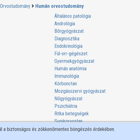
Orvostudomány
Humán orvostudomány
Általános patológia
Andrológia
Bőrgyógyászat
Diagnosztika
Endokrinológia
Fül-orr-gégészet
Gyermekgyógyászat
Humán anatómia
Immunológia
Kórbonctan
Mozgásszervi gyógyászat
Nőgyógyászat
Pszichiátria
Ritka betegségek
Sugárorvostan
Szemészet
nál a biztonságos és zökkenőmentes böngészés érdekében.
betegségek
Traumatológia