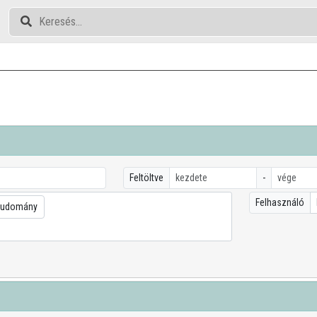
Feltöltve
-
Felhasználó
tudomány