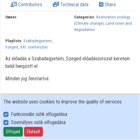
Contributors
Technical data
Share
Organizations
Owner:
Categories:
Restoration ecology
(Climate change)
,
Land cover and
Contributors
degradation
Playlists:
Szabadegyetem,
Szeged
,
XXI. szemeszter
Az előadás a Szabadegyetem, Szeged előadássorozat keretein
belül hangzott el.
Minden jog fenntartva.
The website uses cookies to improve the quality of services.
Funkcionális sütik elfogadása
Személyes sütik elfogadása
User Policy
Adatkezelési tájékoztató (en)
Elfogad
Elutasít
Cookie Policy