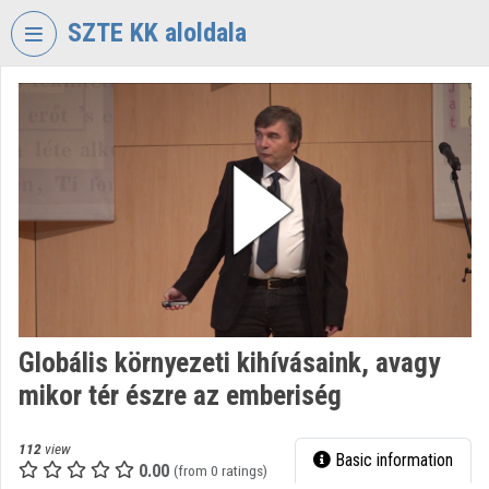
Skip header
Skip menu
Skip content
SZTE KK aloldala
VIDEO
TORIUM
UNIVERSITY
OF
SZEGED
KLEBELSBERG
LIBRARY
Organization home
Log In
Globális környezeti kihívásaink, avagy
mikor tér észre az emberiség
Organization discovery
Categories
112
view
Basic information
0.00
(from 0 ratings)
Organization playlists