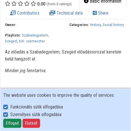
Basic information
0.00
(from 0 ratings)
Organizations
Contributors
Technical data
Share
Contributors
Owner:
Categories:
History
,
Social history
Playlists:
Szabadegyetem,
Szeged
,
XXI. szemeszter
Az előadás a Szabadegyetem, Szeged előadássorozat keretein
belül hangzott el.
Minden jog fenntartva.
The website uses cookies to improve the quality of services.
Funkcionális sütik elfogadása
Személyes sütik elfogadása
User Policy
Adatkezelési tájékoztató (en)
Elfogad
Elutasít
Cookie Policy