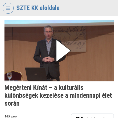
Skip header
Skip menu
Skip content
SZTE KK aloldala
VIDEO
TORIUM
UNIVERSITY
OF
SZEGED
KLEBELSBERG
LIBRARY
Organization home
Log In
Megérteni Kínát – a kulturális
különbségek kezelése a mindennapi élet
Organization discovery
során
Categories
165
view
Organization playlists