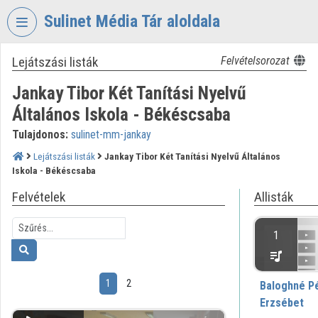
Fejléc kihagyása
Menü kihagyása
Tartalom kihagyása
Sulinet Média Tár aloldala
Lejátszási listák
Felvételsorozat
VIDEO
TORIUM
Jankay Tibor Két Tanítási Nyelvű
SULINET
Általános Iskola - Békéscsaba
MÉDIA
Tulajdonos:
sulinet-mm-jankay
TÁR
Lejátszási listák
Jankay Tibor Két Tanítási Nyelvű Általános
Intézményi kezdőlap
Iskola - Békéscsaba
Bejelentkezés
Felvételek
Allisták
Intézményi felfedezés
1
Kategóriák
1
2
Intézményi listák
Baloghné Pé
Erzsébet
Intézmények