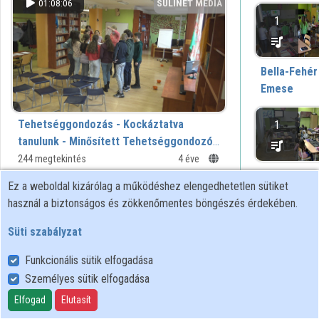
01:08:06
SULINET MÉDIA
1
TÁR
Közreműködők
Bella-Fehér
Emese
Tehetséggondozás - Kockáztatva
1
tanulunk - Minősített Tehetséggondozó
Műhely - Jankay Iskola
244 megtekintés
4 éve
Berczi Tün
Ez a weboldal kizárólag a működéshez elengedhetetlen sütiket
00:39:39
SULINET MÉDIA
használ a biztonságos és zökkenőmentes böngészés érdekében.
1
TÁR
Süti szabályzat
Funkcionális sütik elfogadása
Blahóné
Személyes sütik elfogadása
Újházi
Bernadett
Elfogad
Elutasít
4
Versmodó verseny - 2016.02.25. Jankay