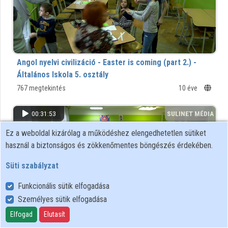
Közreműködők
Angol nyelvi civilizáció - Easter is coming (part 2.) -
Általános Iskola 5. osztály
767 megtekintés
10 éve
00:31:53
SULINET MÉDIA
TÁR
Ez a weboldal kizárólag a működéshez elengedhetetlen sütiket
használ a biztonságos és zökkenőmentes böngészés érdekében.
Süti szabályzat
Funkcionális sütik elfogadása
Személyes sütik elfogadása
Elfogad
Elutasít