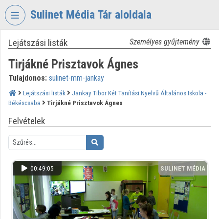
Fejléc kihagyása
Menü kihagyása
Tartalom kihagyása
Sulinet Média Tár aloldala
Lejátszási listák
Személyes gyűjtemény
VIDEO
TORIUM
Tirjákné Prisztavok Ágnes
SULINET
Tulajdonos:
sulinet-mm-jankay
MÉDIA
TÁR
Lejátszási listák
Jankay Tibor Két Tanítási Nyelvű Általános Iskola -
Békéscsaba
Tirjákné Prisztavok Ágnes
Intézményi kezdőlap
Felvételek
Bejelentkezés
Intézményi felfedezés
00:49:05
SULINET MÉDIA
Kategóriák
TÁR
Intézményi listák
Intézmények