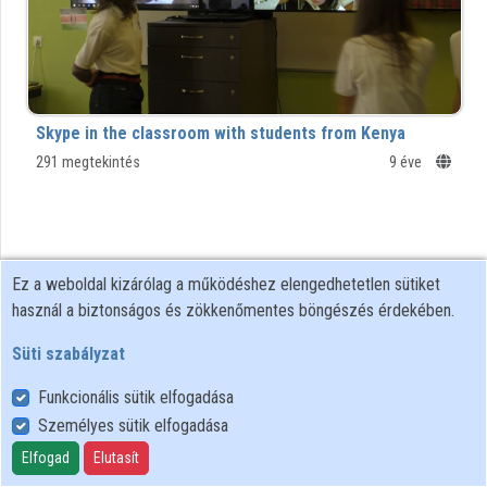
Közreműködők
Skype in the classroom with students from Kenya
291 megtekintés
9 éve
Ez a weboldal kizárólag a működéshez elengedhetetlen sütiket
használ a biztonságos és zökkenőmentes böngészés érdekében.
Süti szabályzat
Funkcionális sütik elfogadása
Személyes sütik elfogadása
Felhasználói szabályzat
Adatkezelési tájékoztató
Elfogad
Elutasít
Süti szabályzat