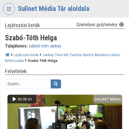
Fejléc kihagyása
Menü kihagyása
Tartalom kihagyása
Sulinet Média Tár aloldala
Lejátszási listák
Személyes gyűjtemény
VIDEO
TORIUM
Szabó-Tóth Helga
SULINET
Tulajdonos:
sulinet-mm-jankay
MÉDIA
TÁR
Lejátszási listák
Jankay Tibor Két Tanítási Nyelvű Általános Iskola -
Békéscsaba
Szabó-Tóth Helga
Intézményi kezdőlap
Felvételek
Bejelentkezés
Intézményi felfedezés
00:38:33
SULINET MÉDIA
Kategóriák
TÁR
Intézményi listák
Intézmények