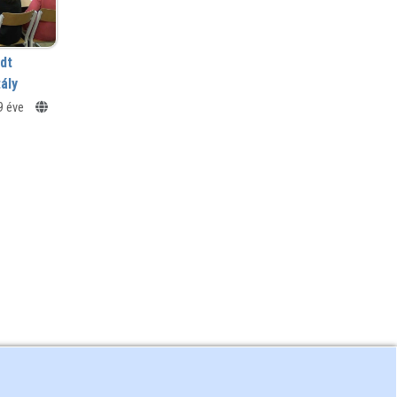
dt
ály
9 éve