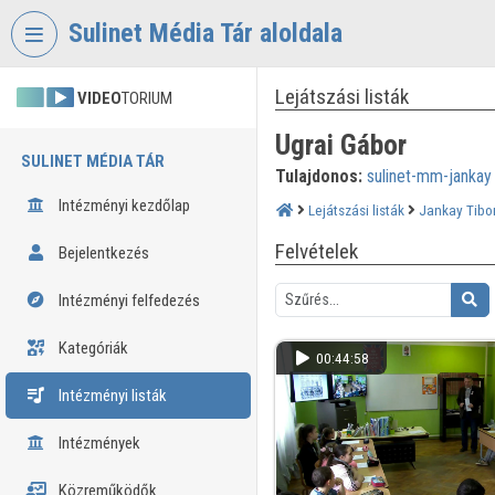
Fejléc kihagyása
Menü kihagyása
Tartalom kihagyása
Sulinet Média Tár aloldala
Lejátszási listák
VIDEO
TORIUM
Ugrai Gábor
SULINET MÉDIA TÁR
Tulajdonos:
sulinet-mm-jankay
Intézményi kezdőlap
Lejátszási listák
Jankay Tibor
Felvételek
Bejelentkezés
Intézményi felfedezés
Kategóriák
00:44:58
Intézményi listák
Intézmények
Közreműködők