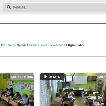
 Két Tanítási Nyelvű Általános Iskola - Békéscsaba
Ugrai Gábor
SULINET MÉDIA
00:43:25
SULI
TÁR