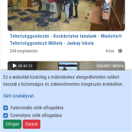
Közreműködők
Tehetséggondozás - Kockáztatva tanulunk - Minősített
Tehetséggondozó Műhely - Jankay Iskola
244 megtekintés
4 éve
00:45:15
SULINET MÉDIA
TÁR
Ez a weboldal kizárólag a működéshez elengedhetetlen sütiket
használ a biztonságos és zökkenőmentes böngészés érdekében.
Süti szabályzat
Funkcionális sütik elfogadása
Személyes sütik elfogadása
Elfogad
Elutasít