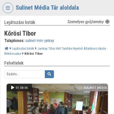
Fejléc kihagyása
Menü kihagyása
Tartalom kihagyása
Sulinet Média Tár aloldala
Lejátszási listák
Személyes gyűjtemény
VIDEO
TORIUM
Kőrösi Tibor
SULINET
Tulajdonos:
sulinet-mm-jankay
MÉDIA
TÁR
Lejátszási listák
Jankay Tibor Két Tanítási Nyelvű Általános Iskola -
Békéscsaba
Kőrösi Tibor
Intézményi kezdőlap
Felvételek
Bejelentkezés
Intézményi felfedezés
01:08:06
SULINET MÉDIA
Kategóriák
TÁR
Intézményi listák
Intézmények