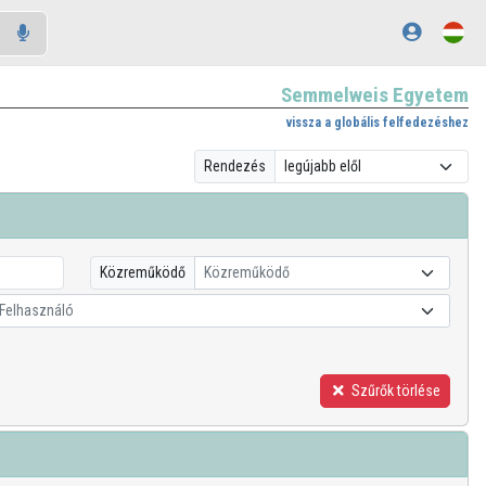
Semmelweis Egyetem
vissza a globális felfedezéshez
Rendezés
Közreműködő
Közreműködő
Felhasználó
Szűrők törlése