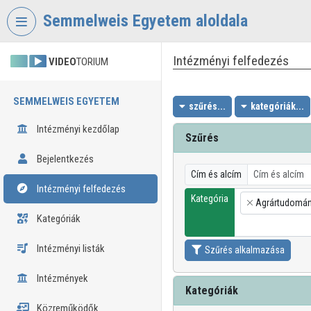
Fejléc kihagyása
Menü kihagyása
Tartalom kihagyása
Semmelweis Egyetem aloldala
Intézményi felfedezés
VIDEO
TORIUM
SEMMELWEIS EGYETEM
szűrés...
kategóriák...
Intézményi kezdőlap
Szűrés
Bejelentkezés
Cím és alcím
Intézményi felfedezés
Kategória
Agrártudomá
×
Kategóriák
Intézményi listák
Szűrés alkalmazása
Intézmények
Kategóriák
Közreműködők