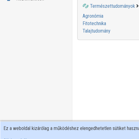
Természettudományok
Agronómia
Fitotechnika
Talajtudomány
Ez a weboldal kizárólag a működéshez elengedhetetlen sütiket hasz