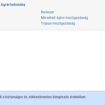
Agrártudomány
Borászat
Mérsékelt égövi mezőgazdaság
Trópusi mezőgazdaság
nál a biztonságos és zökkenőmentes böngészés érdekében.