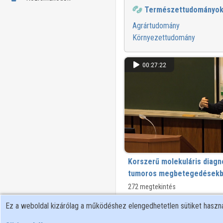
Természettudományo
Agrártudomány
Környezettudomány
00:27:22
Korszerű molekuláris diagno
tumoros megbetegedések
272 megtekintés
Ez a weboldal kizárólag a működéshez elengedhetetlen sütiket hasz