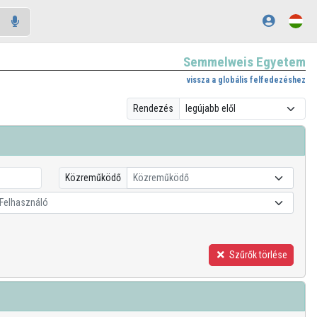
Semmelweis Egyetem
vissza a globális felfedezéshez
Rendezés
Közreműködő
Közreműködő
Felhasználó
Szűrők törlése