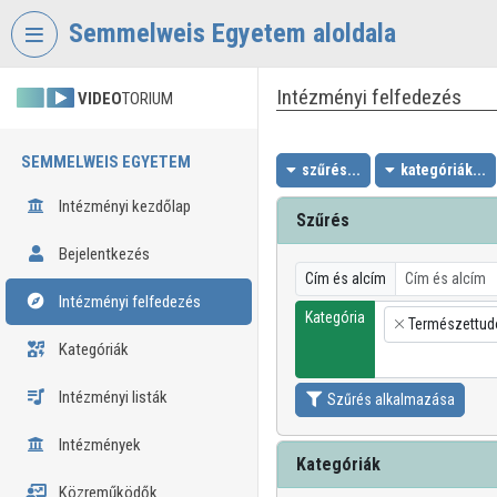
Fejléc kihagyása
Menü kihagyása
Tartalom kihagyása
Semmelweis Egyetem aloldala
Intézményi felfedezés
VIDEO
TORIUM
SEMMELWEIS EGYETEM
szűrés...
kategóriák...
Intézményi kezdőlap
Szűrés
Bejelentkezés
Cím és alcím
Intézményi felfedezés
Kategória
Természettu
×
Kategóriák
Intézményi listák
Szűrés alkalmazása
Intézmények
Kategóriák
Közreműködők