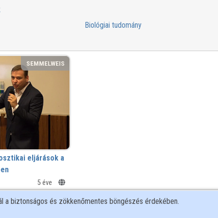
k
Biológiai tudomány
SEMMELWEIS
sztikai eljárások a
ben
5 éve
nál a biztonságos és zökkenőmentes böngészés érdekében.