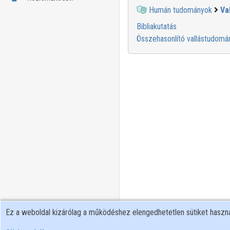
Humán tudományok
Va
Bibliakutatás
Összehasonlító vallástudomá
Ez a weboldal kizárólag a működéshez elengedhetetlen sütiket hasz