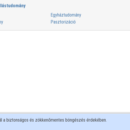
llástudomány
Egyháztudomány
ny
Pasztorizáció
nál a biztonságos és zökkenőmentes böngészés érdekében.