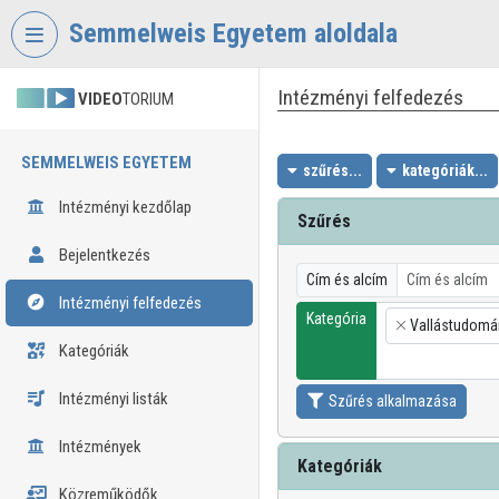
Fejléc kihagyása
Menü kihagyása
Tartalom kihagyása
Semmelweis Egyetem aloldala
Intézményi felfedezés
VIDEO
TORIUM
SEMMELWEIS EGYETEM
szűrés...
kategóriák...
Intézményi kezdőlap
Szűrés
Bejelentkezés
Cím és alcím
Intézményi felfedezés
Kategória
Vallástudomá
×
Kategóriák
Intézményi listák
Szűrés alkalmazása
Intézmények
Kategóriák
Közreműködők