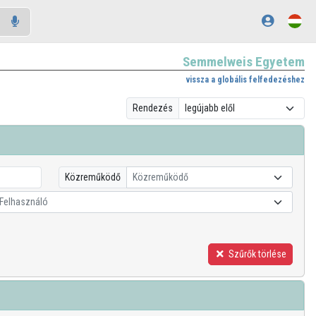
Semmelweis Egyetem
vissza a globális felfedezéshez
Rendezés
Közreműködő
Közreműködő
Felhasználó
Szűrők törlése